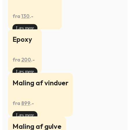
fra
130
.-
Læs mere
Epoxy
fra
200
.-
Læs mere
Maling af vinduer
fra
899
.-
Læs mere
Maling af gulve