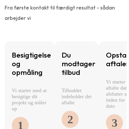
Fra første kontakt til færdigt resultat - sådan
arbejder vi
Besigtigelse
Du
Opstar
og
modtager
aftale
opmåling
tilbud
Vi starter 
aftalte dat
Vi starter med at
Tilbuddet
afslutter a
besigtige dit
indeholder det
inden for d
projekt og måler
aftalte
dato
op
2
3
1