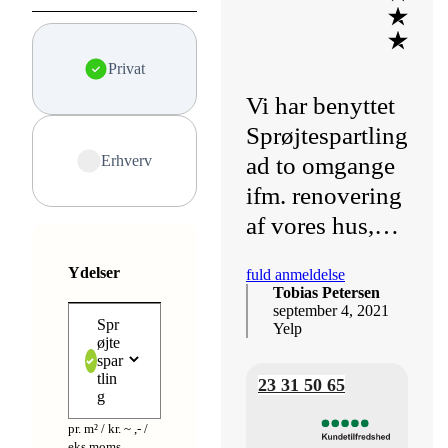
Privat
Vi har benyttet
Sprøjtespartling
Erhverv
ad to omgange
ifm. renovering
af vores hus,…
Ydelser
fuld anmeldelse
Tobias Petersen
september 4, 2021
Spr
Yelp
øjte
spar
tlin
23 31 50 65
g
pr. m² / kr. ~ ,- /
eks.moms