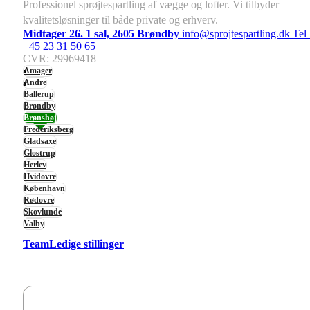
Professionel sprøjtespartling af vægge og lofter. Vi tilbyder
kvalitetsløsninger til både private og erhverv.
Midtager 26. 1 sal, 2605 Brøndby
info@sprojtespartling.dk
Tel 
+45 23 31 50 65
CVR: 29969418
Amager
Andre
Ballerup
Brøndby
Brønshøj
Frederiksberg
Gladsaxe
Glostrup
Herlev
Hvidovre
København
Rødovre
Skovlunde
Valby
Team
Ledige stillinger