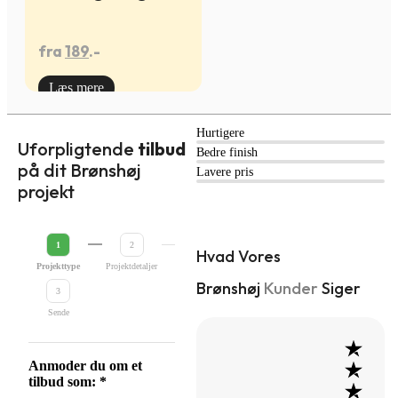
fra
189
.-
Læs mere
Hurtigere
Uforpligtende
tilbud
Bedre finish
på dit Brønshøj
Lavere pris
projekt
1
2
Hvad Vores
Projekttype
Projektdetaljer
Brønshøj
Kunder
Siger
3
Sende
Anmoder du om et
tilbud som:
*