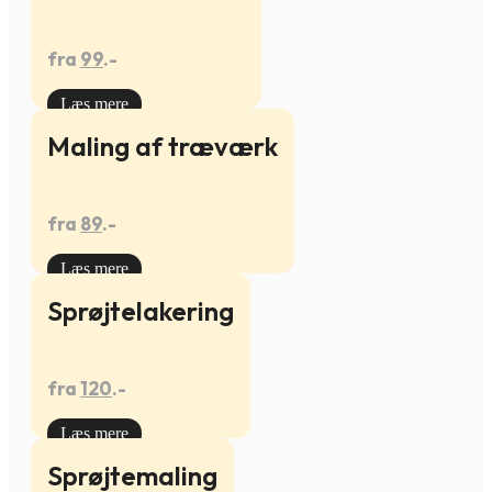
fra
99
.-
Læs mere
Maling af træværk
fra
89
.-
Læs mere
Sprøjtelakering
fra
120
.-
Læs mere
Sprøjtemaling