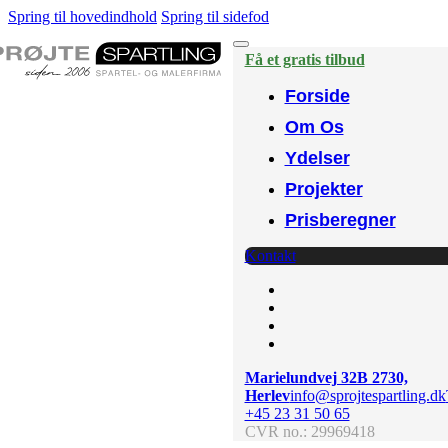
Spring til hovedindhold
Spring til sidefod
Få et gratis tilbud
Forside
Om Os
Ydelser
Projekter
Prisberegner
Kontakt
Marielundvej 32B 2730,
Herlev
info@sprojtespartling.dk
+45 23 31 50 65
CVR no.: 29969418