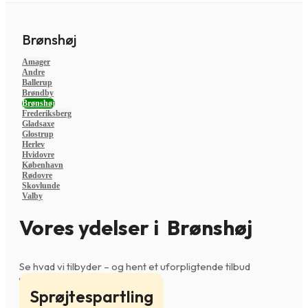
Brønshøj
Amager
Andre
Ballerup
Brøndby
Brønshøj
Frederiksberg
Gladsaxe
Glostrup
Herlev
Hvidovre
København
Rødovre
Skovlunde
Valby
Vores ydelser i Brønshøj
Se hvad vi tilbyder – og hent et uforpligtende tilbud
Sprøjtespartling